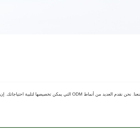
يمكنك أن تطمئن إلى شراء حقيبة Minghui الرباط / القابلة للطي من مصنعنا. نحن نق