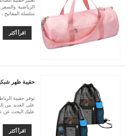
الرياضية والسفر.
سلسلة المفاتيح ، و EarPods والهاتف المحم
اقرأ أكثر
حقيبة ظهر شبكي
توفر حقيبة الرباط
على العديد من ال
عليك البحث عن ع
اقرأ أكثر