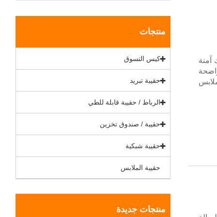
منتجات
كيس التسوق
ظ على ملابسك آمنة
و السفر. إنه مصنوع من نسيج قابل للتنفس مع نافذة PVC واضحة
حقيبة تبريد
لابس
الرباط / حقيبة قابلة للطي
حقيبة / صندوق تخزين
حقيبة شبكية
حقيبة الملابس
منتجات جديدة