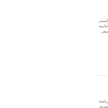
يستر
انبية
سفر ،
رياضة
قسام متعددة،