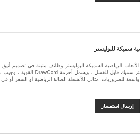
ية سميكة للبوليستر
الألعاب الرياضية السميكة البوليستر وظائف متينة في تصميم أنيق و
مصنوع من بوليستر سميك قابل للغسل ، ويشمل أحزمة DrawCord 
اسعة للضروريات. مثالي للأنشطة الصالة الرياضية أو السفر أو في ا
إرسال استفسار