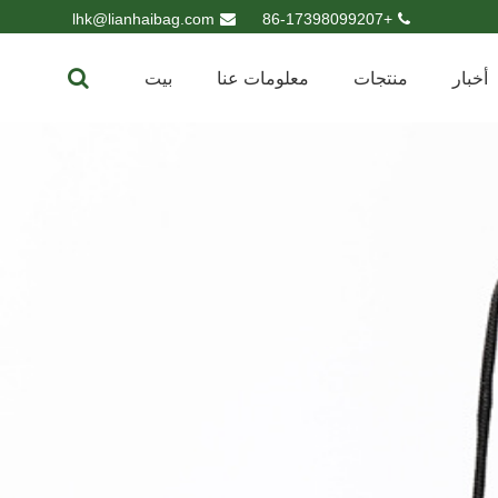
lhk@lianhaibag.com
+86-17398099207
أخبار
منتجات
معلومات عنا
بيت