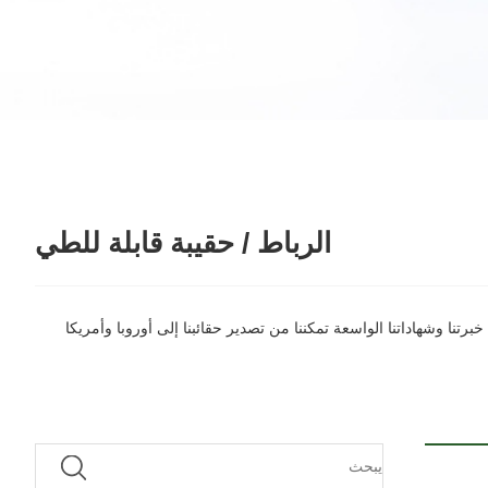
الرباط / حقيبة قابلة للطي
دم العديد من أنماط ODM التي يمكن تخصيصها لتلبية احتياجاتك. إن خبرتنا وشهاداتنا الواسعة تمكننا من تصدير حقائبنا إلى أوروبا وأمريكا