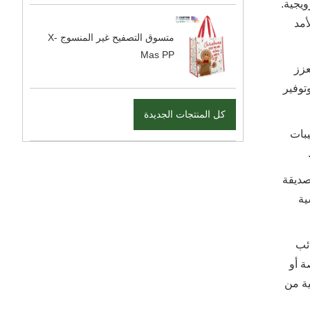
ويجية.
أمد
متسوق التصفيح غير المنسوج X-
Mas PP
عزز
توفير
كل المنتجات الجديدة
يبات
صديقة
ية
ائب
مخصصة أو
ى جهودك الترويجية من