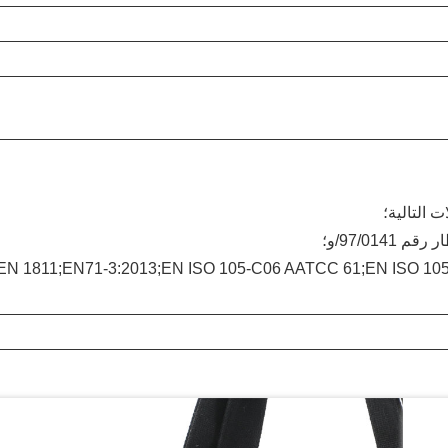
97/01/و؛
-1؛ إن14362-2؛ إن 12472؛ EN 1811;EN71-3:2013;EN ISO 105-C06 AATCC 61;EN ISO 105-E01