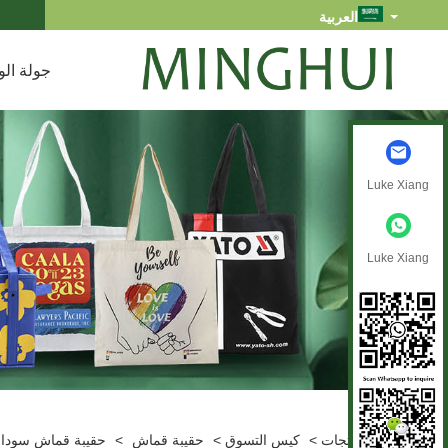
العربية
جولة الو
Luke Xiang
Luke Xiang
بيت
>
منتجات
>
كيس التسوق
>
حقيبة قماش
>
حقيبة قماش سوداء بدون مج