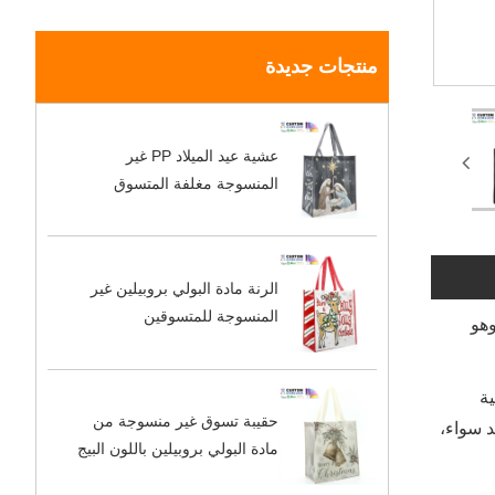
منتجات جديدة
عشية عيد الميلاد PP غير
المنسوجة مغلفة المتسوق
الرنة مادة البولي بروبيلين غير
المنسوجة للمتسوقين
Black Canvas Tote No Gusset Machinery Co (رمز المنتج: MH-FJ-166) من Minghui، وهو
ويجية
حقيبة تسوق غير منسوجة من
د سواء،
مادة البولي بروبيلين باللون البيج