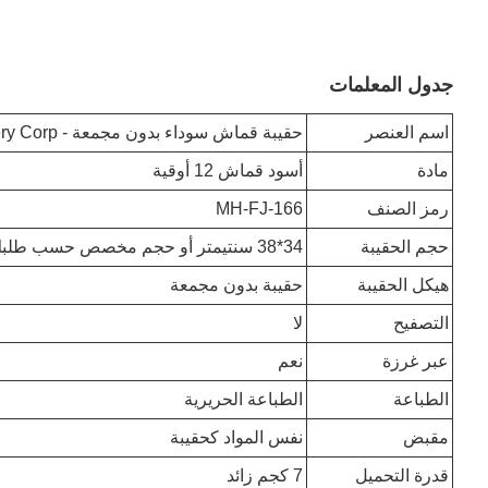
جدول المعلمات
اسم العنصر
حقيبة قماش سوداء بدون مجمعة - Machinery Corp
مادة
أسود قماش 12 أوقية
رمز الصنف
MH-FJ-166
حجم الحقيبة
34*38 سنتيمتر أو حجم مخصص حسب طلبك
هيكل الحقيبة
حقيبة بدون مجمعة
التصفيح
لا
عبر غرزة
نعم
الطباعة
الطباعة الحريرية
مقبض
نفس المواد كحقيبة
قدرة التحميل
7 كجم زائد