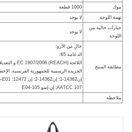
موك
1000 قطعة
تهمة اللوحة
لا يوجد
خيارات خالية من
لا يوجد
اللوحة
خالٍ من الآزو؛
الدعامة 65؛
اللائحة EC 1907/2006 (REACH) و التعديلات التالية؛
مطابقة المنتج
الجريدة الرسمية للجمهورية الفرنسية. الإخطار رقم 41
إن14362
AATCC 107; إن إسو 105-E04
ملاحظة