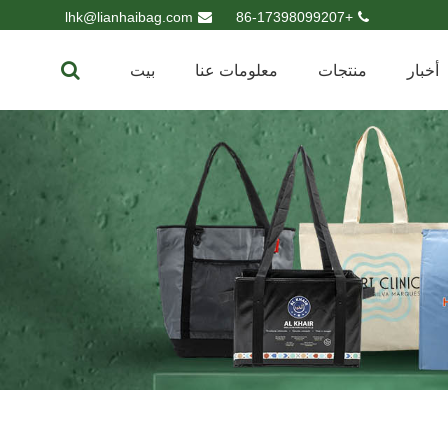
lhk@lianhaibag.com
+86-17398099207
أخبار
منتجات
معلومات عنا
بيت