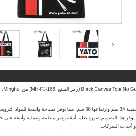
اكتشف تعدد الاستخدامات والمتانة لحقيبة rp
مصنوعة من قماش أسود قوي بوزن 12 أونصة، يبلغ عرض هذه الحقيبة 34 سم وارتفاعها 38 سم، مما يوفر مساحة واسعة للمواد التر
يوفر هذا التصميم صورة ظلية أنيقة وغير منظمة وعملية وأنيقة على ح
أو أحداث الشركات.