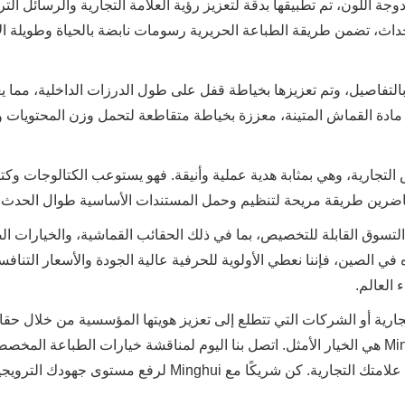
وجة اللون، تم تطبيقها بدقة لتعزيز رؤية العلامة التجارية والرسائل التر
ث، تضمن طريقة الطباعة الحريرية رسومات نابضة بالحياة وطويلة ال
التفاصيل، وتم تعزيزها بخياطة قفل على طول الدرزات الداخلية، مما ي
 مادة القماش المتينة، معززة بخياطة متقاطعة لتحمل وزن المحتويات و
التجارية، وهي بمثابة هدية عملية وأنيقة. فهو يستوعب الكتالوجات وكت
للحاضرين طريقة مريحة لتنظيم وحمل المستندات الأساسية طوال الحدث.
 التسوق القابلة للتخصيص، بما في ذلك الحقائب القماشية، والخيارات ال
ه في الصين، فإننا نعطي الأولوية للحرفية عالية الجودة والأسعار التنافس
 العالم.
جارية أو الشركات التي تتطلع إلى تعزيز هويتها المؤسسية من خلال حق
قماشية فاخرة، فإن حقيبة القماش السوداء بدون وصلة من Minghui هي الخيار الأمثل. اتصل بنا اليوم لمناقشة خيارات الطباعة ال
الطلبات المجمعة أو المتطلبات المحددة المصممة خصيصًا لأهداف علامتك التجارية. كن شريكًا مع Minghui لرفع مستو