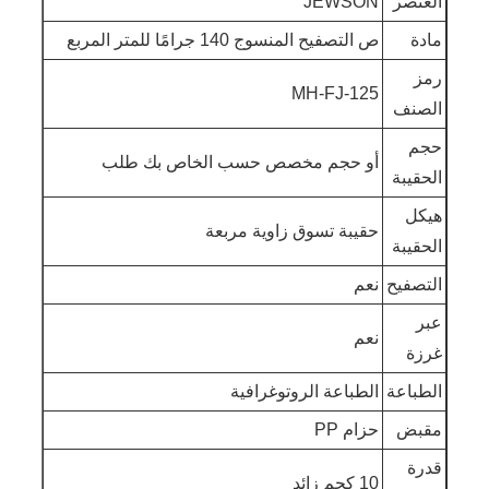
العنصر
JEWSON
مادة
ص التصفيح المنسوج 140 جرامًا للمتر المربع
رمز
MH-FJ-125
الصنف
حجم
أو حجم مخصص حسب الخاص بك طلب
الحقيبة
هيكل
حقيبة تسوق زاوية مربعة
الحقيبة
التصفيح
نعم
عبر
نعم
غرزة
الطباعة
الطباعة الروتوغرافية
مقبض
حزام PP
قدرة
10 كجم زائد