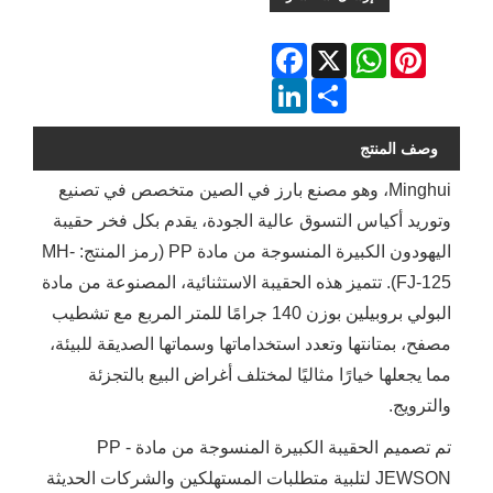
Facebook
WhatsApp
X
Pinterest
LinkedIn
Share
وصف المنتج
Minghui، وهو مصنع بارز في الصين متخصص في تصنيع
وتوريد أكياس التسوق عالية الجودة، يقدم بكل فخر حقيبة
اليهودون الكبيرة المنسوجة من مادة PP (رمز المنتج: MH-
FJ-125). تتميز هذه الحقيبة الاستثنائية، المصنوعة من مادة
البولي بروبيلين بوزن 140 جرامًا للمتر المربع مع تشطيب
مصفح، بمتانتها وتعدد استخداماتها وسماتها الصديقة للبيئة،
مما يجعلها خيارًا مثاليًا لمختلف أغراض البيع بالتجزئة
والترويج.
تم تصميم الحقيبة الكبيرة المنسوجة من مادة PP -
JEWSON لتلبية متطلبات المستهلكين والشركات الحديثة