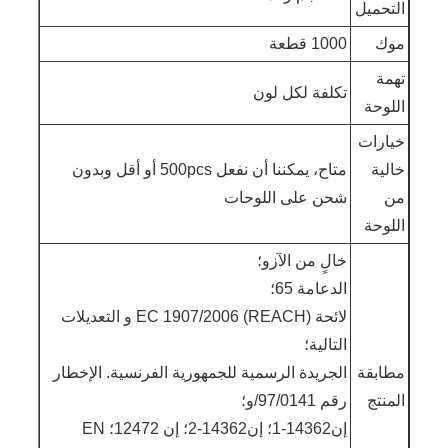
التحميل
موك
1000 قطعة
تهمة
تكلفة لكل لون
اللوحة
خيارات
خالية
متاح، يمكننا أن نفعل 500pcs أو أقل وبدون
من
شحن على اللوحات
اللوحة
خالٍ من الآزو؛
الدعامة 65؛
لائحة EC 1907/2006 (REACH) و التعديلات
التالية؛
مطابقة
الجريدة الرسمية للجمهورية الفرنسية. الإخطار
المنتج
رقم 97/0141/و؛
إن14362-1؛ إن14362-2؛ إن 12472؛ EN