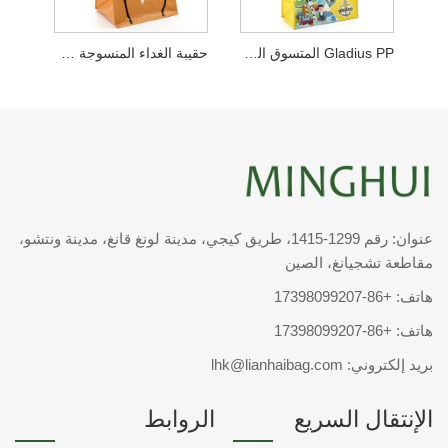
Gladius PP المتسوق الرقائقي
حقيبة الغداء المنسوجة PP المعاد تدويرها
عنوان: رقم 1299-1415، طريق كيجي، مدينة لونغ قانغ، مدينة ونتشو،
مقاطعة تشجيانغ، الصين
هاتف:
+86-17398099207
هاتف:
+86-17398099207
بريد إلكتروني:
lhk@lianhaibag.com
الإنتقال السريع
الروابط