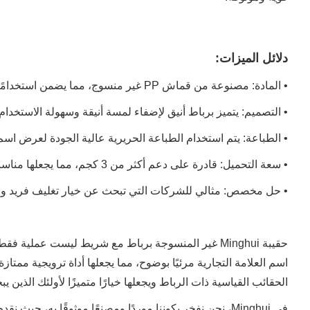
دلائل الميزات:
• المادة: مصنوعة من قماش PP غير منسوج، مما يضمن استخدامًا طويل الأمد وخفيف الوزن.
• التصميم: يتميز برباط أنيق لإضفاء لمسة أنيقة وسهولة الاستخدام.
• الطباعة: يتم استخدام الطباعة الحريرية عالية الجودة لعرض اسم ا
• سعة التحميل: قادرة على دعم أكثر من 3 كجم، مما يجعلها مناسبة لاحتياجات التخزين المختلفة.
• حل مخصص: مثالي للشركات التي تبحث عن خيار تغليف فريد و
حقيبة Minghui غير المنسوجة برباط مع شريط ليست عملية 
اسم العلامة التجارية مرئيًا بوضوح، مما يجعلها أداة ترويجية ممتا
الحقائب القياسية ذات الرباط ويجعلها خيارًا متميزًا لأولئك الذين
في Minghui، نحن نفخر بكوننا موردًا ومصنعًا موثوقًا به، حي