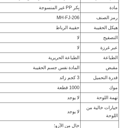
مادة
بِكر PP غير المنسوجة
رمز الصنف
MH-FJ-206
هيكل الحقيبة
حقيبة الرباط
التصفيح
لا
عبر غرزة
لا
الطباعة
الطباعة الحريرية
مقبض
المادة نفس جسم الحقيبة
قدرة التحميل
3 كجم زائد
موك
1000 قطعة
تهمة اللوحة
لا يوجد
خيارات خالية من
لا يوجد
اللوحة
خالٍ من الآزو؛