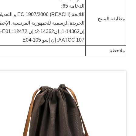
الدعامة 65؛
اللائحة EC 1907/2006 (REACH) و التعديلات التالية؛
مطابقة المنتج
الجريدة الرسمية للجمهورية الفرنسية. الإخطار رقم 41
إن14362
AATCC 107; إن إسو 105-E04
ملاحظة