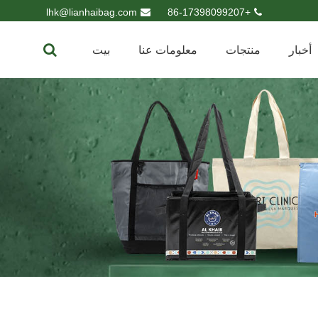
lhk@lianhaibag.com
+86-17398099207
أخبار
منتجات
معلومات عنا
بيت