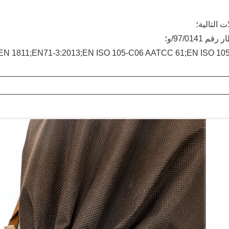
97/01/و؛
-1؛ إن14362-2؛ إن 12472؛ EN 1811;EN71-3:2013;EN ISO 105-C06 AATCC 61;EN ISO 105-E01