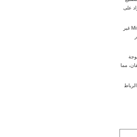
اد على
إن رضا العملاء هو أولويتنا القصوى، ونحن ندرك أهمية تقديم المنتجات التي لا تلبي التوقعات فحسب، بل تتجاوزها أيضًا. تعالج حقيبة Minghui غير
ر
امات، فإن حقيبة Minghui غير المنسوجة
ان، مما
الرباط