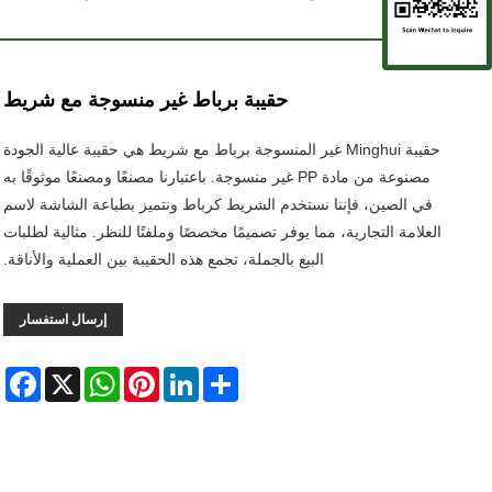
حقيبة برباط غير منسوجة مع شريط
حقيبة Minghui غير المنسوجة برباط مع شريط هي حقيبة عالية الجودة
مصنوعة من مادة PP غير منسوجة. باعتبارنا مصنعًا ومصنعًا موثوقًا به
في الصين، فإننا نستخدم الشريط كرباط ونتميز بطباعة الشاشة لاسم
العلامة التجارية، مما يوفر تصميمًا مخصصًا وملفتًا للنظر. مثالية لطلبات
البيع بالجملة، تجمع هذه الحقيبة بين العملية والأناقة.
إرسال استفسار
ebook
WhatsApp
X
Pinterest
LinkedIn
Share