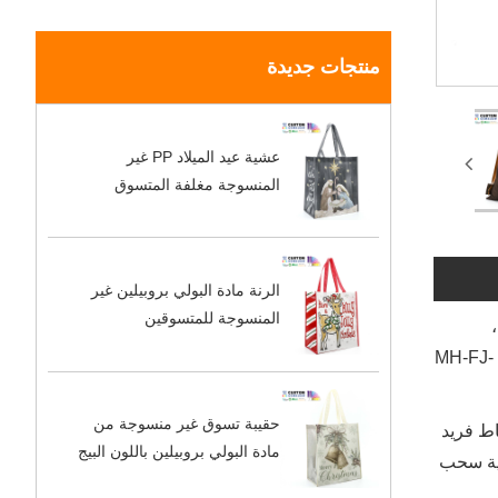
منتجات جديدة
عشية عيد الميلاد PP غير
المنسوجة مغلفة المتسوق
الرنة مادة البولي بروبيلين غير
المنسوجة للمتسوقين
،
تتخصص Minghui في إنشاء أكياس تسوق عالية الجودة تلبي مجموعة واسعة من الاحتياجات. تعد هذه الحقيبة غير المنسوجة (رمز المنتج: MH-FJ-
حقيبة تسوق غير منسوجة من
اط فريد
مادة البولي بروبيلين باللون البيج
لية سحب