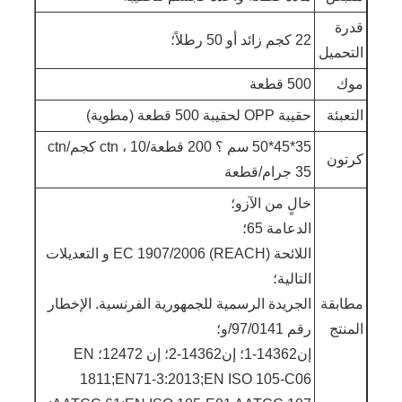
قدرة
22 كجم زائد أو 50 رطلاً؛
التحميل
موك
500 قطعة
التعبئة
حقيبة OPP لحقيبة 500 قطعة (مطوية)
35*45*50 سم ؟ 200 قطعة/ctn ، 10 كجم/ctn
كرتون
35 جرام/قطعة
خالٍ من الآزو؛
الدعامة 65؛
اللائحة EC 1907/2006 (REACH) و التعديلات
التالية؛
مطابقة
الجريدة الرسمية للجمهورية الفرنسية. الإخطار
المنتج
رقم 97/0141/و؛
إن14362-1؛ إن14362-2؛ إن 12472؛ EN
1811;EN71-3:2013;EN ISO 105-C06