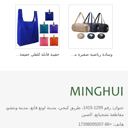
وسادة رياضية صغيرة مريحة
حقيبة قابلة للطي خفيفة الوزن وشديدة التحمل
عنوان: رقم 1299-1415، طريق كيجي، مدينة لونغ قانغ، مدينة ونتشو،
مقاطعة تشجيانغ، الصين
هاتف:
+86-17398099207