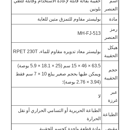
اسم
حقيبة بقالة قابلة لإعادة الاستخدام وقابلة للطي
العنصر
بلونين
مادة
بوليستر مقاوم للتمزق متين للغاية
رمز
MH-FJ-513
العنصر
هيكل
بوليستر معاد تدويره مقاوم للماء، RPET 230T
الحقيبة
63.5 × 46 × 15 سم (25 × 18.1 × 5.9 بوصة)
حجم
ويمكن طيها بحجم صغير يبلغ 10 × 7 سم فقط
الحقيبة
(3.94 × 2.76 بوصة)؛
عبر
لا
غرزة
الطباعة الحريرية أو التسامي الحراري أو نقل
الطباعة
الحرارة
مقبض
مادة قطعة واحدة كجسم للحقيبة